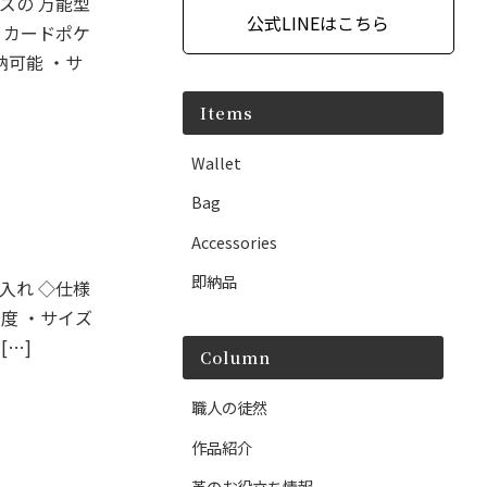
ズの 万能型
公式LINEはこちら
 カードポケ
納可能 ・サ
Items
Wallet
Bag
Accessories
即納品
入れ ◇仕様
程度 ・サイズ
 […]
Column
職人の徒然
作品紹介
革のお役立ち情報