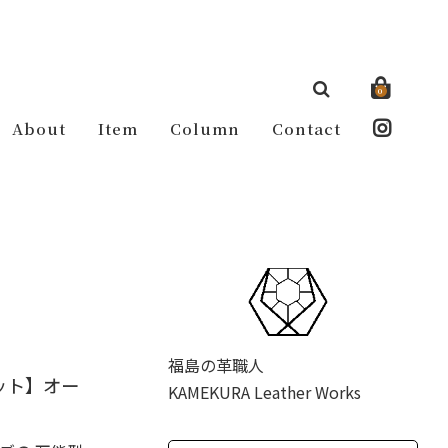
0
About
Item
Column
Contact
福島の革職人
ット】オー
KAMEKURA Leather Works