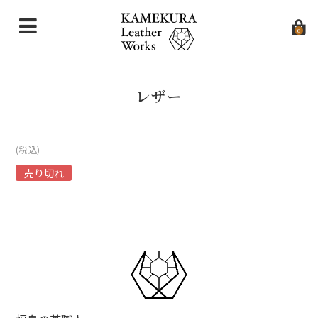
0
Top
レザー
About
Item
(税込)
売り切れ
即納品
Wallet
Bag
Accessories
CHROMEXCEL Series