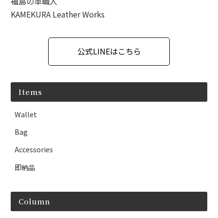
福島の革職人
Entry Line
KAMEKURA Leather Works
Column
作品紹介
公式LINEはこちら
イベント情報
Items
革のお役立ち情報
Wallet
職人の徒然
Bag
Contact
Accessories
即納品
Column